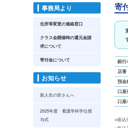
寄
事務局より
住所等変更の連絡窓口
クラス会開催時の還元金請
求について
寄付金について
銀行
店番
お知らせ
預金
口座
新入生の皆さんへ
口座
2025年度 看護学科学位授
※振
与式
※振