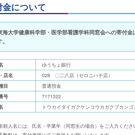
付金について
東海大学健康科学部・医学部看護学科同窓会への寄付金
す。
名
ゆうちょ銀行
・店名
028 〇二八店（ゼロニハチ店）
種目
普通預金
番号
7171322
名
トウカイダイガクケンコウカガクブカンゴ
込依頼人名には、氏名・卒業年（同窓生の場合）をご入力くださ
込手数料は、寄付者様にてご負担をお願いいたします。